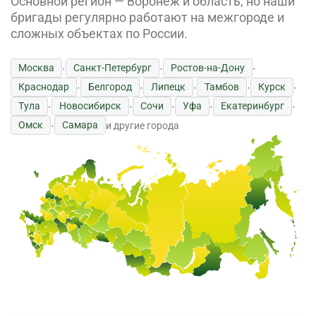
Основной регион — Воронеж и область, но наши
бригады регулярно работают на межгороде и
сложных объектах по России.
Москва
Санкт-Петербург
Ростов-на-Дону
·
·
·
Краснодар
Белгород
Липецк
Тамбов
Курск
·
·
·
·
·
Тула
Новосибирск
Сочи
Уфа
Екатеринбург
·
·
·
·
·
Омск
Самара
·
и другие города