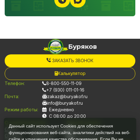
Буряков
ЗАКАЗАТЬ ЗВОНОК
Калькулятор
Телефон:
8-800-550-11-09
+7 (930) 011-01-16
Почта:
zakaz@buryakof.ru
info@buryakof.ru
Режим работы:
Ежедневно
С 08:00 до 20:00
О компании:
Услуги:
Способ оплаты:
Данный сайт использует Cookies для обеспечения
О нас
Грузоперевозки
Наличными
функционирования веб-сайта, аналитики действий на веб-
Отзывы
Переезды
Банковской картой
сайте и улучшения качества обслуживания. Если Вы не