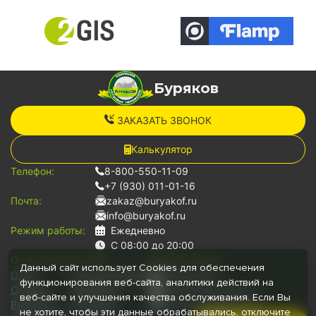
Буряков
ЗАКАЗАТЬ ЗВОНОК
Калькулятор
Телефон:
8-800-550-11-09
+7 (930) 011-01-16
Почта:
zakaz@buryakof.ru
info@buryakof.ru
Режим работы:
Ежедневно
С 08:00 до 20:00
О компании:
Услуги:
Способ оплаты:
Данный сайт использует Cookies для обеспечения
О нас
Грузоперевозки
Наличными
функционирования веб-сайта, аналитики действий на
Отзывы
Переезды
Банковской картой
веб-сайте и улучшения качества обслуживания. Если Вы
Вакансии
Грузчики
Безналичный расчет
не хотите, чтобы эти данные обрабатывались, отключите