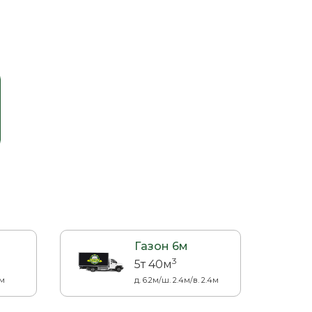
Газон 6м
3
5т 40м
3м
д. 6.2м/ш. 2.4м/в. 2.4м