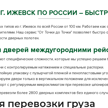
 Г. ИЖЕВСК ПО РОССИИ – БЫСТ
ипов из г. Ижевск по всей России от 100 км. Работаем как с
ителями. Наш сервис "От Точки до Точки" позволяет быстро
ости дверных полотен.
и дверей междугородними рей
ют специфические сложности, которые мы успешно решаем 
ни с контролируемым натяжением и специальные распорки.
ойную упаковку с пузырчатой пленкой и пенопластовыми уго
ируем двери только в вертикальном положении для исключе
порт с регулируемым микроклиматом при перевозке шпониров
перевезли более 2800 дверных комплектов без единого случ
я перевозки груза