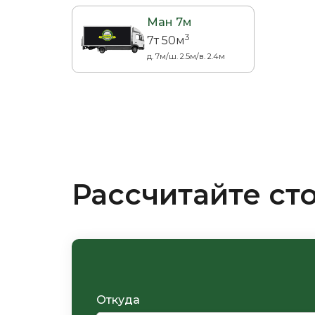
Ман 7м
3
7т 50м
д. 7м/ш. 2.5м/в. 2.4м
Рассчитайте ст
Откуда