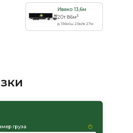
Ивеко 13,6м
3
20т 86м
д. 13.6м/ш. 2.5м/в. 2.7м
озки
змер груза