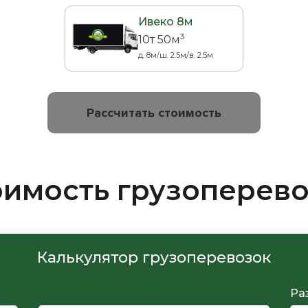
Ивеко 8м
3
10т 50м
д. 8м/ш. 2.5м/в. 2.5м
Рассчитать стоимость
оимость грузоперев
Калькулятор грузоперевозок
Ра