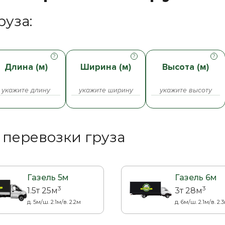
уза:
Длина (м)
Ширина (м)
Высота (м)
 перевозки груза
Газель 5м
Газель 6м
3
3
1.5т 25м
3т 28м
д. 5м/ш. 2.1м/в. 2.2м
д. 6м/ш. 2.1м/в. 2.