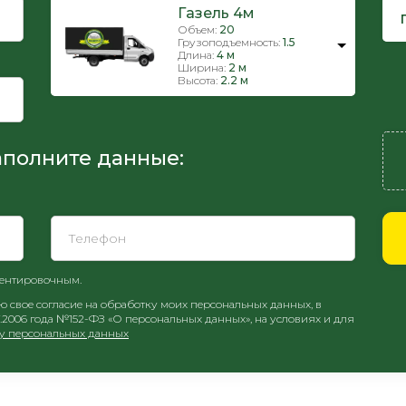
Газель 4м
Объем:
20
Грузоподъемность:
1.5
Длина:
4 м
Ширина:
2 м
Высота:
2.2 м
аполните данные:
иентировочным.
свое согласие на обработку моих персональных данных, в
7.2006 года №152-ФЗ «О персональных данных», на условиях и для
ку персональных данных