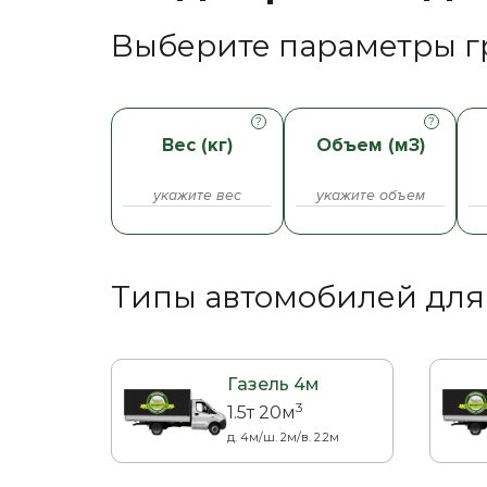
Выберите параметры гр
Вес (кг)
Объем (м3)
Типы автомобилей для
Газель 4м
3
1.5т 20м
д. 4м/ш. 2м/в. 2.2м