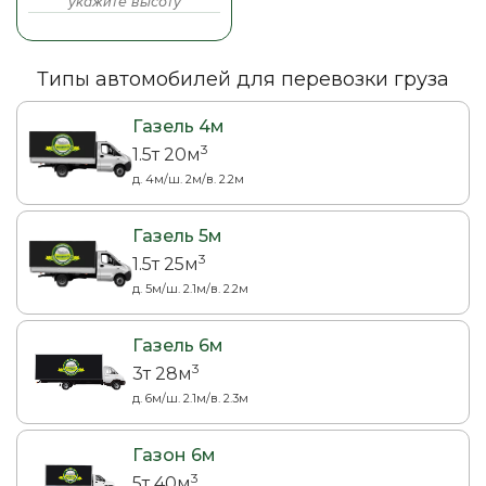
Типы автомобилей для перевозки груза
Газель 4м
3
1.5т 20м
д. 4м/ш. 2м/в. 2.2м
Газель 5м
3
1.5т 25м
д. 5м/ш. 2.1м/в. 2.2м
Газель 6м
3
3т 28м
д. 6м/ш. 2.1м/в. 2.3м
Газон 6м
3
5т 40м