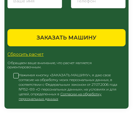
ЗАКАЗАТЬ МАШИНУ
Сбросить расчет
Обращаем ваше внимание, что расчет является
ориентировочным.
Нажимая кнопку «ЗАКАЗАТЬ МАШИНУ», я даю свое
согласие на обработку моих персональных данных, в
соответствии с Федеральным законом от 27.07.2006 года
№152-ФЗ «О персональных данных», на условиях и для
целей, определенных в
Согласии на обработку
персональных данных