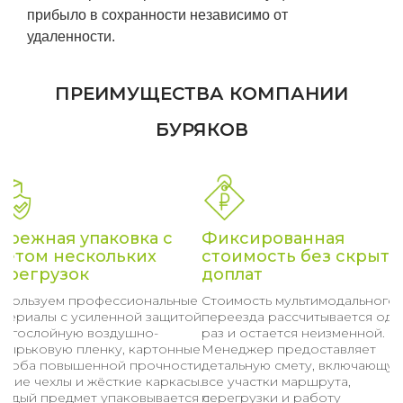
прибыло в сохранности независимо от
удаленности.
ПРЕИМУЩЕСТВА КОМПАНИИ
БУРЯКОВ
ережная упаковка с
Фиксированная
четом нескольких
стоимость без скрыты
ерегрузок
доплат
спользуем профессиональные
Стоимость мультимодального
атериалы с усиленной защитой:
переезда рассчитывается оди
ногослойную воздушно-
раз и остается неизменной.
узырьковую пленку, картонные
Менеджер предоставляет
ороба повышенной прочности,
детальную смету, включающу
гкие чехлы и жёсткие каркасы.
все участки маршрута,
аждый предмет упаковывается с
перегрузки и работу