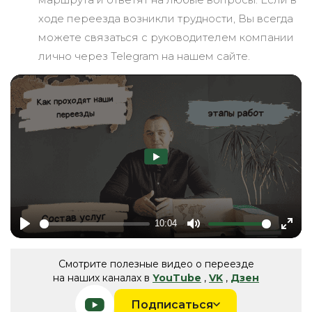
ходе переезда возникли трудности, Вы всегда
можете связаться с руководителем компании
лично через Telegram на нашем сайте.
10:04
Play
Mute
Ente
fulls
Смотрите полезные видео о переезде
на наших каналах в
YouTube
,
VK
,
Дзен
Подписаться