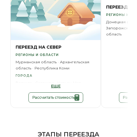
ПЕРЕЕЗД В 
РЕГИОНЫ И ОБ
Донецкая обла
Запорожская о
область
ПЕРЕЕЗД НА СЕВЕР
РЕГИОНЫ И ОБЛАСТИ
Мурманская область
Архангельская
область
Республика Коми
ГОРОДА
Воркута
Салехард
Нарьян-Мар
ЕЩЕ
Рассчитать стоимость
Рассчи
ЭТАПЫ ПЕРЕЕЗДА