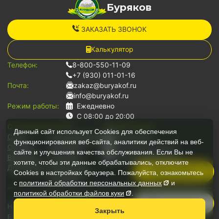
Буряков
ЗАКАЗАТЬ ЗВОНОК
Калькулятор
Телефон:
8-800-550-11-09
+7 (930) 011-01-16
Почта:
zakaz@buryakof.ru
info@buryakof.ru
Режим работы:
Ежедневно
С 08:00 до 20:00
О компании:
Услуги:
Способ оплаты:
Данный сайт использует Cookies для обеспечения
О нас
Грузоперевозки
Наличными
функционирования веб-сайта, аналитики действий на веб-
Отзывы
Переезды
Банковской картой
сайте и улучшения качества обслуживания. Если Вы не
Вакансии
Грузчики
Безналичный расчет
хотите, чтобы эти данные обрабатывались, отключите
Документы
Для юр.лиц
Позвонить
Cookies в настройках браузера. Пожалуйста, ознакомьтесь
Автопарк
с
политикой обработки персональных
данных
и
политикой обработки файлов
куки
.
Руководитель
Наши медиа:
Мессенджеры:
Закрыть
Буряков © 2026