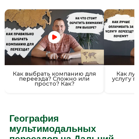
Как выбрать компанию для
Как луч
переезда? Сложно или
услугу п
просто? Как?
География
мультимодальных
переездов на Дальний