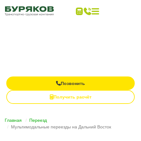
Дальние переезды
под ключ
Все виды транспорта в одном заказе
Контроль груза на каждом этапе
Полная материальная ответственность
Позвонить
Получить расчёт
Главная
Переезд
Мультимодальные переезды на Дальний Восток