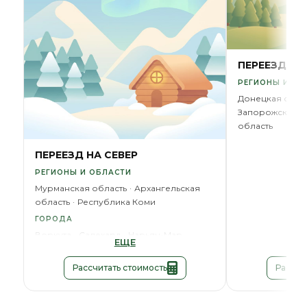
ПЕРЕЕЗД В 
РЕГИОНЫ И ОБ
Донецкая обла
Запорожская о
область
ПЕРЕЕЗД НА СЕВЕР
РЕГИОНЫ И ОБЛАСТИ
Мурманская область
Архангельская
область
Республика Коми
ГОРОДА
Воркута
Салехард
Нарьян-Мар
ЕЩЕ
Рассчитать стоимость
Рассчи