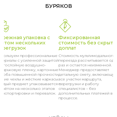
БУРЯКОВ
ережная упаковка с
Фиксированная
четом нескольких
стоимость без скрыты
ерегрузок
доплат
спользуем профессиональные
Стоимость мультимодального
атериалы с усиленной защитой:
переезда рассчитывается оди
ногослойную воздушно-
раз и остается неизменной.
узырьковую пленку, картонные
Менеджер предоставляет
ороба повышенной прочности,
детальную смету, включающу
гкие чехлы и жёсткие каркасы.
все участки маршрута,
аждый предмет упаковывается с
перегрузки и работу
асчётом на несколько этапов
специалистов – без
ранспортировки и перевалок.
дополнительных платежей в
процессе.