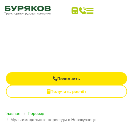
Дальние переезды
под ключ
Все виды транспорта в одном заказе
Контроль груза на каждом этапе
Полная материальная ответственность
Позвонить
Получить расчёт
Главная
Переезд
Мультимодальные переезды в Новокузнецк