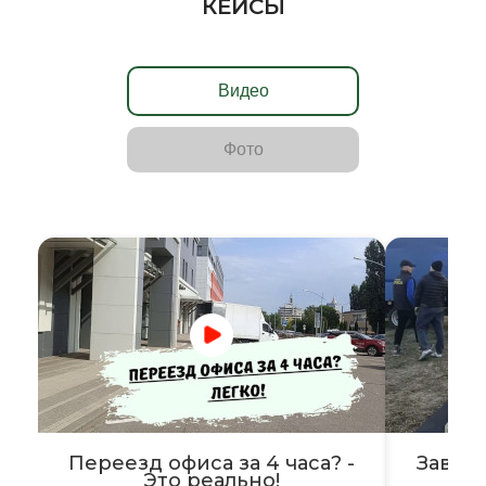
КЕЙСЫ
Видео
Фото
Переезд офиса за 4 часа? -
Завер
Это реально!