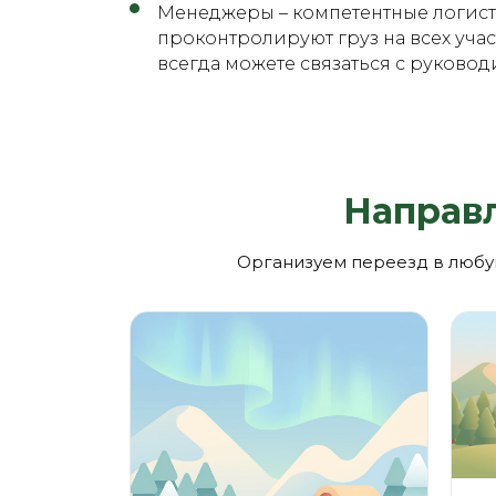
Менеджеры – компетентные логисты
проконтролируют груз на всех учас
всегда можете связаться с руково
Направ
Организуем переезд в любу