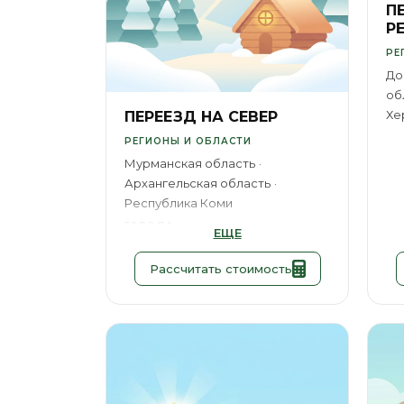
П
Р
РЕ
До
об
Хе
ПЕРЕЕЗД НА СЕВЕР
РЕГИОНЫ И ОБЛАСТИ
Мурманская область
Архангельская область
Республика Коми
ГОРОДА
ЕЩЕ
Воркута
Салехард
Нарьян-
Мар
Рассчитать стоимость