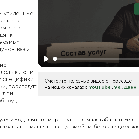
ны усиленные
печивают
ом этапе
дят к
е самых
умов, ваз и
ие,
Play
лодые люди.
ом специфики
Смотрите полезные видео о переезде
и, проследят
на наших каналах в
YouTube
,
VK
,
Дзен
аждой
оберут,
льтимодального маршрута – от малогабаритных до 
стиральные машины, посудомойки, беговые дорожки