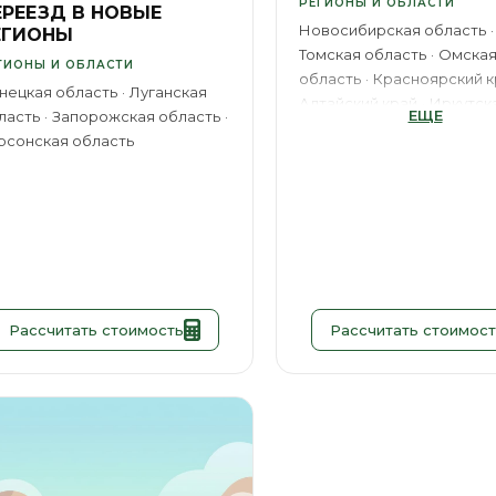
РЕГИОНЫ И ОБЛАСТИ
ЕРЕЕЗД В НОВЫЕ
Новосибирская область
ЕГИОНЫ
Томская область
Омска
ГИОНЫ И ОБЛАСТИ
область
Красноярский к
нецкая область
Луганская
Алтайский край
Иркутск
ЕЩЕ
ласть
Запорожская область
область
Кемеровская о
рсонская область
Республика Хакасия
Республика Тыва
ХМАО
ГОРОДА
Иркутск
Кемерово
Том
Ханты-Мансийск
Абакан
Норильск
Новокузнецк
Рассчитать стоимость
Рассчитать стоимост