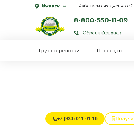
Ижевск
Работаем ежедневно с 0
8-800-550-11-09
Обратный звонок
Грузоперевозки
Переезды
Дальние пер
Все виды транспорта в одном з
Контроль груза на каждом этап
Полная материальная ответств
+7 (930) 011-01-16
Получи