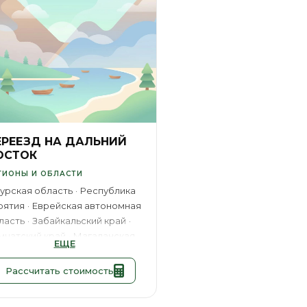
ЕРЕЕЗД НА ДАЛЬНИЙ
ОСТОК
ГИОНЫ И ОБЛАСТИ
урская область
Республика
рятия
Еврейская автономная
ласть
Забайкальский край
мчатский край
Магаданская
ЕЩЕ
ласть
Республика Саха
кутия)
Приморский край
Рассчитать стоимость
халинская область
баровский край