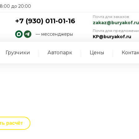
8:00 до 20:00
Почта для заказов:
+7 (930) 011-01-16
zakaz@buryakof.ru
Почта для предложени
— мессенджеры
KP@buryakof.ru
Грузчики
Автопарк
Цены
Конта
еезды под ключ
аказе
е
енность
ть расчёт