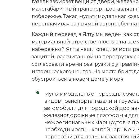
газель забирает вещи от двери, железн
малогабаритный транспорт доставляет г
побережье. Такая мультимодальная схем
переплачивая за прямой автопробег на
Каждый переезд в Ялту мы ведём как о
материальной ответственностью на всё
набережной Ялты наши специалисты раз
защитой, рассчитанной на перегрузку с
согласовали время разгрузки с управл
исторического центра. На месте бригад
обустроиться в новом доме у моря.
Мультимодальные переезды сочет
видов транспорта: газели и грузов
автомобили для городской доставк
железнодорожные платформы для
межрегиональных маршрутов, а п
необходимости – контейнерные и
перевозки для дальних расстояни