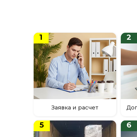
ГО
Грозный
Ха
Уд
Бл
Чи
1
2
Заявка и расчет
Дог
5
6