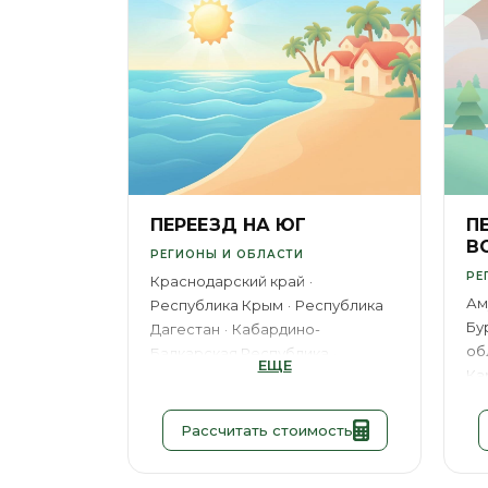
ПЕРЕЕЗД НА ЮГ
П
В
РЕГИОНЫ И ОБЛАСТИ
РЕ
Краснодарский край
Ам
Республика Крым
Республика
Бу
Дагестан
Кабардино-
об
Балкарская Республика
ЕЩЕ
Ка
Республика Адыгея
Чеченская
об
республика
Республика
(Я
Калмыкия
Рассчитать стоимость
Са
ГОРОДА
Ха
Адлер
Ялта
Дагестан