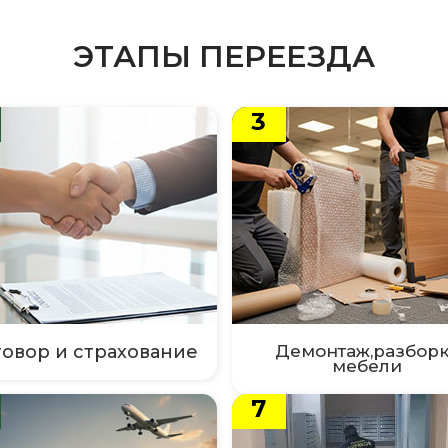
РОДА
баровск
Владивосток
Улан-
ЭТАПЫ ПЕРЕЕЗДА
э
Южно-Сахалинск
аговещенск
Биробиджан
та
Якутск
Анадырь
3
овор и страхование
Демонтаж,разборк
мебели
7