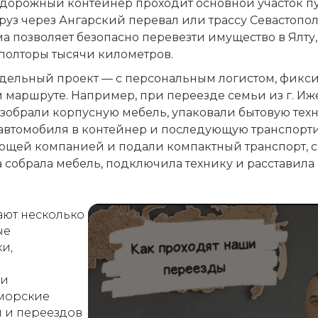
одорожный контейнер проходит основной участок пу
руз через Ангарский перевал или трассу Севастопол
а позволяет безопасно перевезти имущество в Ялту
 полторы тысячи километров.
тдельный проект — с персональным логистом, фикс
м маршруте. Например, при переезде семьи из г. И
обрали корпусную мебель, упаковали бытовую техн
 автомобиля в контейнер и последующую транспорти
яющей компанией и подали компактный транспорт, 
а собрала мебель, подключила технику и расставила
ают несколько
ые
и,
ри
 морские
й и переездов