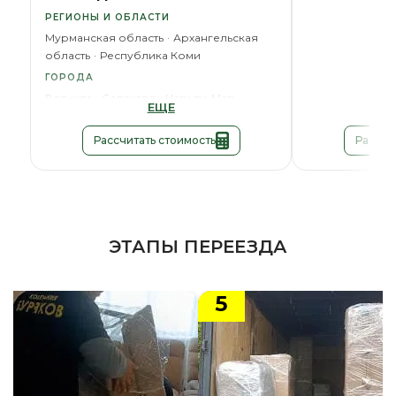
РЕГИОНЫ И ОБЛАСТИ
Мурманская область
Архангельская
область
Республика Коми
ГОРОДА
Воркута
Салехард
Нарьян-Мар
ЕЩЕ
Рассчитать стоимость
Рассчи
ЭТАПЫ ПЕРЕЕЗДА
5