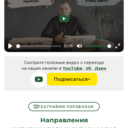
10:04
Play
Mute
Ente
fulls
Смотрите полезные видео о переезде
на наших каналах в
YouTube
,
VK
,
Дзен
Подписаться
ГЕОГРАФИЯ ПЕРЕВОЗОК
Направления