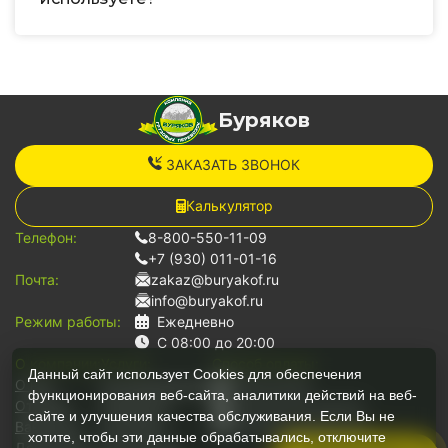
Буряков
ЗАКАЗАТЬ ЗВОНОК
Калькулятор
Телефон:
8-800-550-11-09
+7 (930) 011-01-16
Почта:
zakaz@buryakof.ru
info@buryakof.ru
Режим работы:
Ежедневно
С 08:00 до 20:00
О компании:
Услуги:
Способ оплаты:
Данный сайт использует Cookies для обеспечения
О нас
Грузоперевозки
Наличными
функционирования веб-сайта, аналитики действий на веб-
Отзывы
Переезды
Банковской картой
сайте и улучшения качества обслуживания. Если Вы не
Вакансии
Грузчики
Безналичный расчет
хотите, чтобы эти данные обрабатывались, отключите
Документы
Для юр.лиц