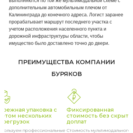
выполняются по той же мультимодальной схеме с
дополнительным автомобильным плечом от
Калининграда до конечного адреса. Логист заранее
прорабатывает маршрут последнего участка с
учетом расположения населенного пункта и
дорожной инфраструктуры области, чтобы
имущество было доставлено точно до двери.
ПРЕИМУЩЕСТВА КОМПАНИИ
БУРЯКОВ
ережная упаковка с
Фиксированная
четом нескольких
стоимость без скрыты
ерегрузок
доплат
спользуем профессиональные
Стоимость мультимодального