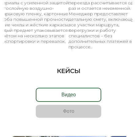
атериалы с усиленной защитой:
переезда рассчитывается оди
ногослойную воздушно-
раз и остается неизменной.
узырьковую пленку, картонные
Менеджер предоставляет
ороба повышенной прочности,
детальную смету, включающу
гкие чехлы и жёсткие каркасы.
все участки маршрута,
аждый предмет упаковывается с
перегрузки и работу
асчётом на несколько этапов
специалистов – без
ранспортировки и перевалок.
дополнительных платежей в
процессе.
КЕЙСЫ
Видео
Фото