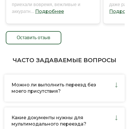
приехали вовремя, вежливые и
даже ран
Подробнее
Подроб
аккуратн...
Оставить отзыв
ЧАСТО ЗАДАВАЕМЫЕ ВОПРОСЫ
Можно ли выполнить переезд без
моего присутствия?
Какие документы нужны для
мультимодального переезда?