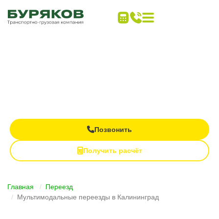
Дальние переезды
под ключ
Все виды транспорта в одном заказе
Контроль груза на каждом этапе
Полная материальная ответственность
Позвонить
Получить расчёт
Главная
Переезд
Мультимодальные переезды в Калининград