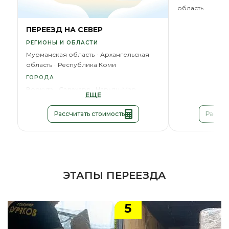
область
ПЕРЕЕЗД НА СЕВЕР
РЕГИОНЫ И ОБЛАСТИ
Мурманская область
Архангельская
область
Республика Коми
ГОРОДА
Воркута
Салехард
Нарьян-Мар
ЕЩЕ
Рассчитать стоимость
Рассчи
ЭТАПЫ ПЕРЕЕЗДА
5