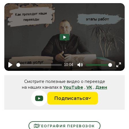
10:04
Play
Mute
Ente
fulls
Смотрите полезные видео о переезде
на наших каналах в
YouTube
,
VK
,
Дзен
Подписаться
ГЕОГРАФИЯ ПЕРЕВОЗОК