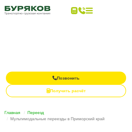
Дальние переезды
под ключ
Все виды транспорта в одном заказе
Контроль груза на каждом этапе
Полная материальная ответственность
Позвонить
Получить расчёт
Главная
Переезд
Мультимодальные переезды в Приморский край