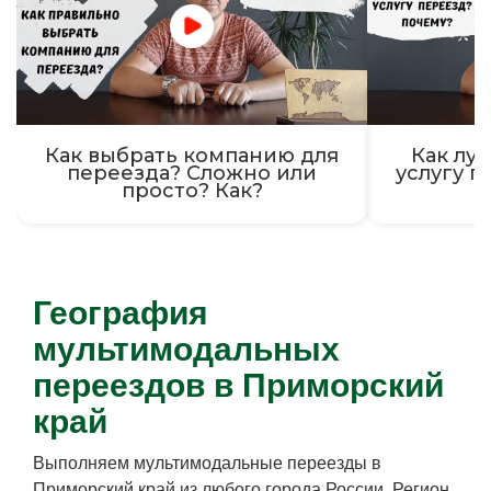
Как выбрать компанию для
Как луч
переезда? Сложно или
услугу п
просто? Как?
География
мультимодальных
переездов в Приморский
край
Выполняем мультимодальные переезды в
Приморский край из любого города России. Регион