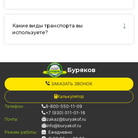
Какие виды транспорта вы
используете?
Буряков
ЗАКАЗАТЬ ЗВОНОК
Калькулятор
Телефон:
8-800-550-11-09
+7 (930) 011-01-16
Почта:
zakaz@buryakof.ru
info@buryakof.ru
Режим работы:
Ежедневно