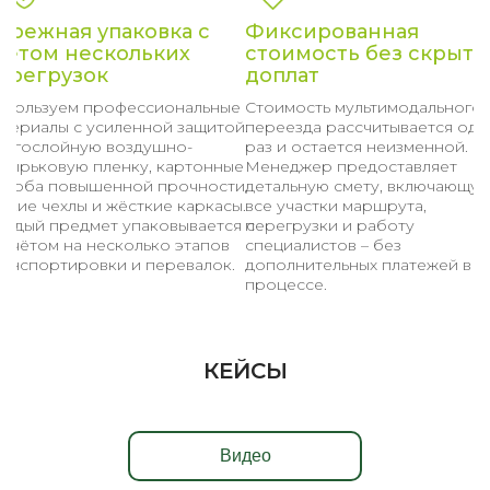
ережная упаковка с
Фиксированная
четом нескольких
стоимость без скрыты
ерегрузок
доплат
спользуем профессиональные
Стоимость мультимодального
атериалы с усиленной защитой:
переезда рассчитывается оди
ногослойную воздушно-
раз и остается неизменной.
узырьковую пленку, картонные
Менеджер предоставляет
ороба повышенной прочности,
детальную смету, включающу
гкие чехлы и жёсткие каркасы.
все участки маршрута,
аждый предмет упаковывается с
перегрузки и работу
асчётом на несколько этапов
специалистов – без
ранспортировки и перевалок.
дополнительных платежей в
процессе.
КЕЙСЫ
Видео