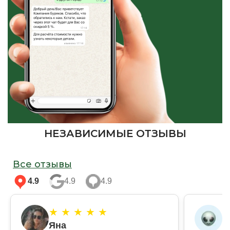
НЕЗАВИСИМЫЕ ОТЗЫВЫ
Все отзывы
4.9
4.9
4.9
★ ★ ★ ★ ★
★
Яна
А