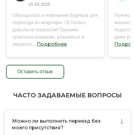
15.03.2025
31
Обращалась в компанию Буряков для
Нужны бы
переезда из квартиры. Осталась
машину с
довольна сервисом! Грузчики
поднять 
приехали вовремя, вежливые и
даже ран
Подробнее
Подроб
аккуратн...
Оставить отзыв
ЧАСТО ЗАДАВАЕМЫЕ ВОПРОСЫ
Можно ли выполнить переезд без
моего присутствия?