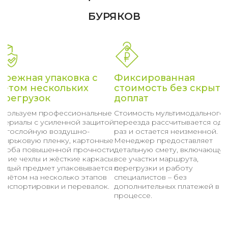
БУРЯКОВ
ережная упаковка с
Фиксированная
четом нескольких
стоимость без скрыты
ерегрузок
доплат
спользуем профессиональные
Стоимость мультимодального
атериалы с усиленной защитой:
переезда рассчитывается оди
ногослойную воздушно-
раз и остается неизменной.
узырьковую пленку, картонные
Менеджер предоставляет
ороба повышенной прочности,
детальную смету, включающу
гкие чехлы и жёсткие каркасы.
все участки маршрута,
аждый предмет упаковывается с
перегрузки и работу
асчётом на несколько этапов
специалистов – без
ранспортировки и перевалок.
дополнительных платежей в
процессе.