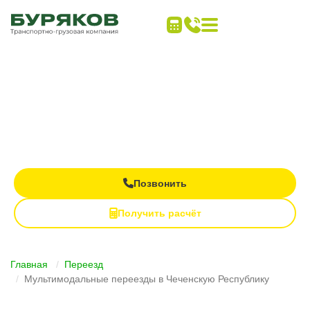
Дальние переезды
под ключ
Все виды транспорта в одном заказе
Контроль груза на каждом этапе
Полная материальная ответственность
Позвонить
Получить расчёт
Главная
Переезд
Мультимодальные переезды в Чеченскую Республику