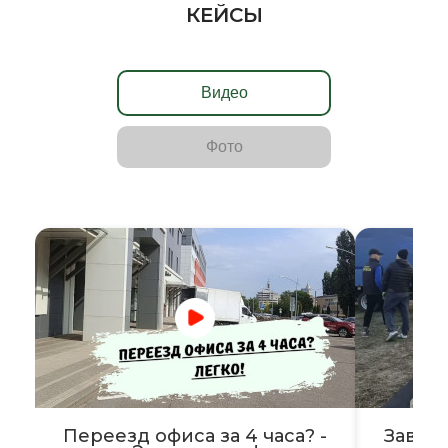
КЕЙСЫ
Видео
Фото
Переезд офиса за 4 часа? -
Завер