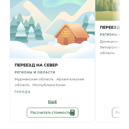
ПЕРЕЕЗД В 
РЕГИОНЫ И ОБ
Донецкая обла
Запорожская о
область
ПЕРЕЕЗД НА СЕВЕР
РЕГИОНЫ И ОБЛАСТИ
Мурманская область
Архангельская
область
Республика Коми
ГОРОДА
Воркута
Салехард
Нарьян-Мар
ЕЩЕ
Рассчитать стоимость
Рассчи